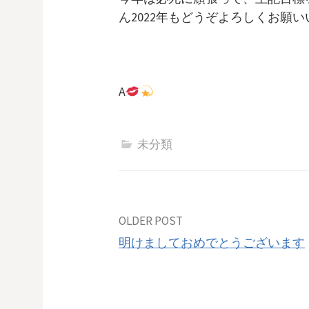
ん2022年もどうぞよろしくお願
A
未分類
Post
OLDER POST
明けましておめでとうございます
navigation