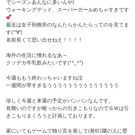
でシーズンあんなに多いんや)
ウォーキングデッド、スーパーガールめちゃすきです
最近は女子刑務所のなんたらかんたらってのを見てま
す(*‘∀‘)
名前長くて思い出せねえ！！！！
海外の生活に憧れるなあ～
クソデカ牛乳飲みたいです(*^_^*)
今週ももう終わっちゃいますね泣
一週間が早すぎるうううううううううううううう
珍しく今週と来週の予定がパンパンなんです。
有難いのですが根っからの引きこもりなのでＧＷは引
きこもりまくろうと計画しております。
家にいてもゲームで独り言を発して(発狂)隣の人に壁